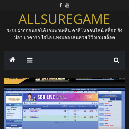
Skip
to
ALLSUREGAME
content
ระบบฝากถอนออโต้ เกมพาเพลิน คาสิโนออนไลน์ สล็อต ยิง
ปลา บาคาร่า ไฮโล แทงบอล เล่นหวย รีวิวเกมสล็อต