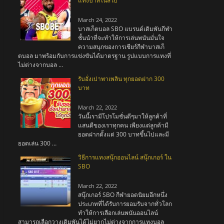
แทงบาสในสโบ
March 24, 2022
บาสเก็ตบอล SBO แบรนด์เดิมพันกีฬา
ชั้นนำที่จะทำให้การเล่นพนันมั่นใจ
ความสนุกของการเชียร์กีฬาบาสเก็
ตบอล มาพร้อมกับการแข่งขันได้มาตรฐาน รูปแบบการแทงที่
ไม่ต่างจากบอล …
รับอั่งเปาพาเพลิน ทุกยอดฝาก 300
บาท
March 22, 2022
วันนี้เรามีโปรโมชั่นดีๆมาให้ลูกค้าที่
แสนดีของเราทุกคน เพียงแต่ลูกค้ามี
ยอดฝากตั้งแต่ 300 บาทขึ้นไปและมี
ยอดเล่น 300 …
วิธีการแทงสนุ๊กออนไลน์ สนุ๊กเกอร์ ใน
SBO
March 22, 2022
สนุ๊กเกอร์ SBO กีฬายอดนิยมอีกหนึ่ง
ประเภทที่ได้รับการยอมรับจากทั่วโลก
ทำให้การเลือกเล่นพนันออนไลน์
สามารถเลือกวางเดิมพันได้ไม่ยากไม่ต่างจากการแทงบอล