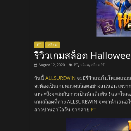
PT
สล็อต
รีวิวเกมสล็อต Hallowe
,
,
August 12, 2020
PT
สล็อต
สล็อต PT
วันนี้
ALLSUREWIN
จะมีรีวิวเกมในโหมดเกมสล็อต
จะต้องเป็นเกมหมวดสล็อตอย่างแน่นอน เพราะรูป
แหละถึงจะสมกับการเป็นนักเดิมพัน ! และในแอ
เกมสล็อตที่ทาง ALLSUREWIN จะมานำเสนอในว
สาวป่วนฮาโลวีน จากค่าย
PT