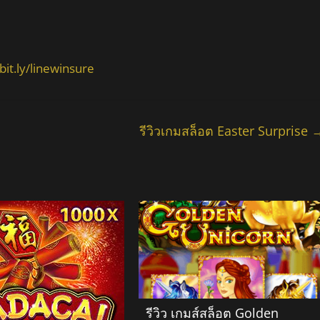
/bit.ly/linewinsure
รีวิวเกมสล็อต Easter Surprise
รีวิว เกมส์สล็อต Golden