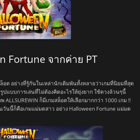
en Fortune จากค่าย PT
 อย่างที่รู้กันในเหล่านักเดิมพันทั้งหลายว่าเกมที่นิยมที่สุด
แบบการเล่นที่ไม่ต้องคิดอะไรให้ยุ่งยาก ใช้ดวงล้วนๆนี้
พ ALLSUREWIN ก็มีเกมสล็อตให้เลือกมากกว่า 1000 เกม !!
ันนี้ก็คือเกมแม่มดสาว อย่าง Halloween Fortune แม่มด