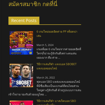
สมัครสมาชิก กดที่นี่
Recent Posts
6 เกมใหม่ยอดฮิตค่าย PP สล็อตน่า
เล่น
March 5, 2024
เกมสล็อต 6 เกมใหม่จากค่ายยอดฮิตที่
ใครๆก็น่าจะรู้จักกันดีเพราะคนเล่น
เยอะมาก คือ ค่าย …
วิธีการเล่นกีฬา แทงบอล SBOBET
แทงบอลออนไลน์
March 26, 2022
ฟุตบอล SBO แหล่งแทงบอลออนไลน์
ที่มีชื่อเสียงเป็นแบรนด์ที่คนไทยส่วน
ใหญ่ต่างรู้จักกันดี ด้วยรูปแบบการเล่น
เข้าใจง่าย รองรับด้วยเมนูไทย …
วิธีการเล่นกีฬา บาสเก็ตบอล SBO