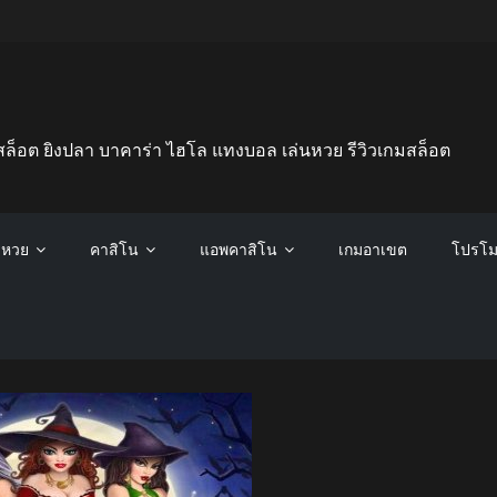
็อต ยิงปลา บาคาร่า ไฮโล แทงบอล เล่นหวย รีวิวเกมสล็อต
หวย
คาสิโน
แอพคาสิโน
เกมอาเขต
โปรโม