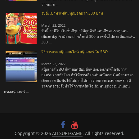
จากบอล …
รับอั่งเปาพาเพลิน ทุกยอดฝาก 300 บาท
March 22, 2022
วันนี้เรามีโปรโมชั่นดีๆมาให้ลูกค้าที่แสนดีของเราทุกคน
เพียงแต่ลูกค้ามียอดฝากตั้งแต่ 300 บาทขึ้นไปและมียอดเล่น
300 …
วิธีการแทงสนุ๊กออนไลน์ สนุ๊กเกอร์ ใน SBO
March 22, 2022
สนุ๊กเกอร์ SBO กีฬายอดนิยมอีกหนึ่งประเภทที่ได้รับการ
ยอมรับจากทั่วโลก ทำให้การเลือกเล่นพนันออนไลน์สามารถ
เลือกวางเดิมพันได้ไม่ยากไม่ต่างจากการแทงบอลเพราะมี
ราคาต่อรองจึงทำให้การตัดสินใจเดิมพันยุติธรรมแน่นอน
แทงสนุ๊กเกอร์ …
Copyright © 2026
ALLSUREGAME
. All rights reserved.