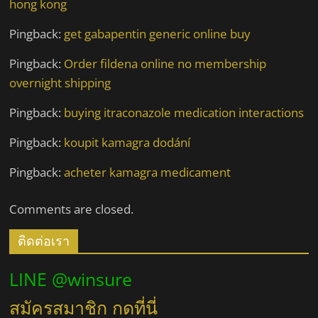
hong kong
Pingback:
get gabapentin generic online buy
Pingback:
Order fildena online no membership
overnight shipping
Pingback:
buying itraconazole medication interactions
Pingback:
koupit kamagra dodání
Pingback:
acheter kamagra medicament
Comments are closed.
ติดต่อเรา
LINE @winsure
สมัครสมาชิก กดที่นี่