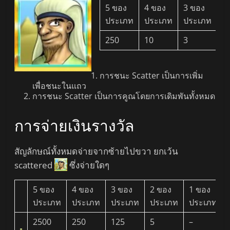
5 ของ
4 ของ
3 ของ
2
ประเภท
ประเภท
ประเภท
ป
250
10
3
2
การชนะ Scatter เป็นการเพิ่ม
เพื่อชนะในแถว
การชนะ Scatter เป็นการคูณโดยการเดิมพันทั้งหมด
การจ่ายเงินรางวัล
สัญลักษณ์ทั้งหมดจ่ายจากซ้ายไปขวา ยกเว้น
scattered
ซึ่งจ่ายใดๆ
5 ของ
4 ของ
3 ของ
2 ของ
1 ของ
ประเภท
ประเภท
ประเภท
ประเภท
ประเภท
2500
250
125
5
–