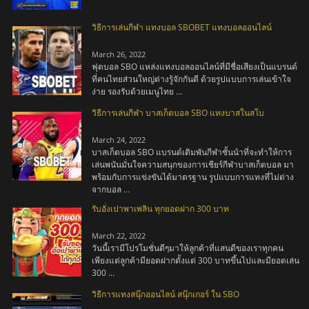
วิธีการเล่นกีฬา แทงบอล SBOBET แทงบอลออนไลน์
March 26, 2022
ฟุตบอล SBO แหล่งแทงบอลออนไลน์ที่มีชื่อเสียงเป็นแบรนด์
ที่คนไทยส่วนใหญ่ต่างรู้จักกันดี ด้วยรูปแบบการเล่นเข้าใจ
ง่าย รองรับด้วยเมนูไทย …
วิธีการเล่นกีฬา บาสเก็ตบอล SBO แทงบาสในสโบ
March 24, 2022
บาสเก็ตบอล SBO แบรนด์เดิมพันกีฬาชั้นนำที่จะทำให้การ
เล่นพนันมั่นใจความสนุกของการเชียร์กีฬาบาสเก็ตบอล มา
พร้อมกับการแข่งขันได้มาตรฐาน รูปแบบการแทงที่ไม่ต่าง
จากบอล …
รับอั่งเปาพาเพลิน ทุกยอดฝาก 300 บาท
March 22, 2022
วันนี้เรามีโปรโมชั่นดีๆมาให้ลูกค้าที่แสนดีของเราทุกคน
เพียงแต่ลูกค้ามียอดฝากตั้งแต่ 300 บาทขึ้นไปและมียอดเล่น
300 …
วิธีการแทงสนุ๊กออนไลน์ สนุ๊กเกอร์ ใน SBO