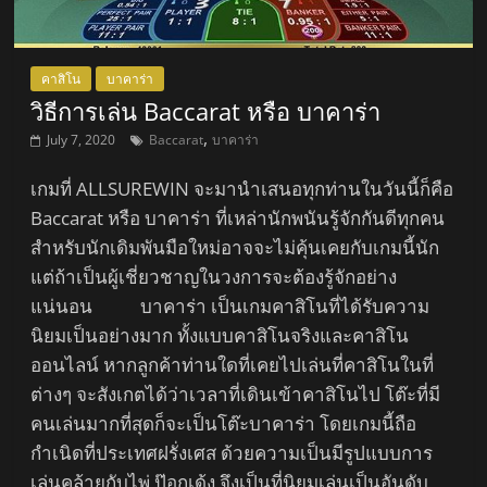
คาสิโน
บาคาร่า
วิธีการเล่น Baccarat หรือ บาคาร่า
,
July 7, 2020
Baccarat
บาคาร่า
เกมที่ ALLSUREWIN จะมานำเสนอทุกท่านในวันนี้ก็คือ
Baccarat หรือ บาคาร่า ที่เหล่านักพนันรู้จักกันดีทุกคน
สำหรับนักเดิมพันมือใหม่อาจจะไม่คุ้นเคยกับเกมนี้นัก
แต่ถ้าเป็นผู้เชี่ยวชาญในวงการจะต้องรู้จักอย่าง
แน่นอน บาคาร่า เป็นเกมคาสิโนที่ได้รับความ
นิยมเป็นอย่างมาก ทั้งแบบคาสิโนจริงและคาสิโน
ออนไลน์ หากลูกค้าท่านใดที่เคยไปเล่นที่คาสิโนในที่
ต่างๆ จะสังเกตได้ว่าเวลาที่เดินเข้าคาสิโนไป โต๊ะที่มี
คนเล่นมากที่สุดก็จะเป็นโต๊ะบาคาร่า โดยเกมนี้ถือ
กำเนิดที่ประเทศฝรั่งเศส ด้วยความเป็นมีรูปแบบการ
เล่นคล้ายกับไพ่ ป๊อกเด้ง จึงเป็นที่นิยมเล่นเป็นอันดับ