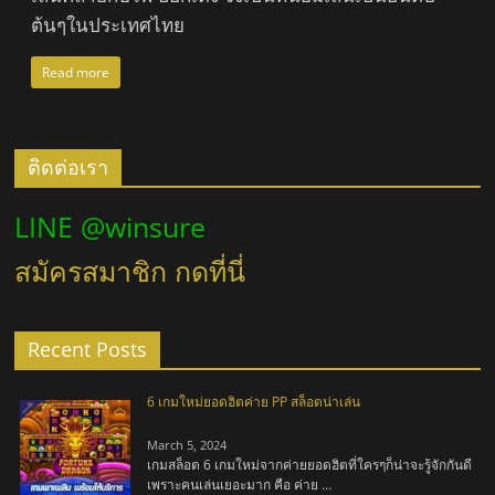
ต้นๆในประเทศไทย
Read more
ติดต่อเรา
LINE @winsure
สมัครสมาชิก กดที่นี่
Recent Posts
6 เกมใหม่ยอดฮิตค่าย PP สล็อตน่าเล่น
March 5, 2024
เกมสล็อต 6 เกมใหม่จากค่ายยอดฮิตที่ใครๆก็น่าจะรู้จักกันดี
เพราะคนเล่นเยอะมาก คือ ค่าย …