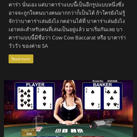
คาร่า นั่นเอง แต่บาคาร่าแบบนี้เป็นอีกรูปแบบหนึ่งซึ่ง
อาจจะถูกใจคนบางคนมากกว่าก็เป็นได้ ถ้าใครยังไม่รู้
จักว่าบาคาร่าเล่นยังไง กดอ่านได้ที่ บาคาร่าเล่นยังไง
เอาหล่ะสำหรับคนที่เล่นเป็นอยู่แล้ว มาเริ่มกันเลย บา
คาร่าแบบนี้มีชื่อว่า Cow Cow Baccarat หรือ บาคาร่า
วัววัว ของค่าย SA
Read more