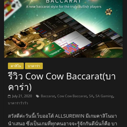
คาสิโน
บาคาร่า
รีวิว Cow Cow Baccarat(บา
คาร่า)
,
,
,
,
July 21, 2020
Baccarat
Cow Cow Baccarat
SA
SA Gaming
บาคาร่าวัววัว
สวัสดีค่ะวันนี้เว็บออโต้ ALLSUREWIN มีเกมคาสิโนมา
นำเสนอ ซึ่งเป็นเกมที่ทุกคนอาจจะรู้จักกันดีนั่นก็คือ บา