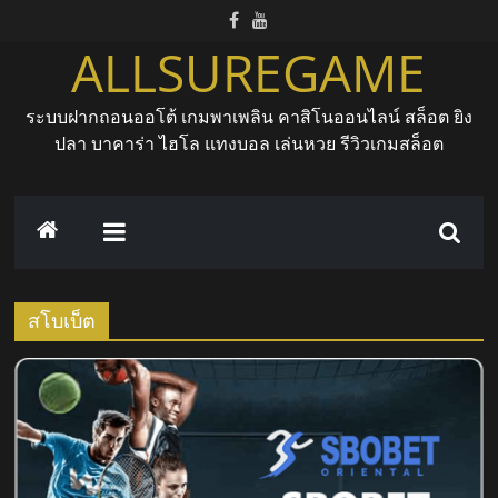
Skip
to
ALLSUREGAME
content
ระบบฝากถอนออโต้ เกมพาเพลิน คาสิโนออนไลน์ สล็อต ยิง
ปลา บาคาร่า ไฮโล แทงบอล เล่นหวย รีวิวเกมสล็อต
สโบเบ็ต