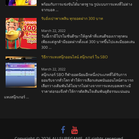
พร้อมกับการแข่งขันได้มาตรฐาน รูปแบบการแทงที่ไม่ต่าง
จากบอล …
รับอั่งเปาพาเพลิน ทุกยอดฝาก 300 บาท
March 22, 2022
วันนี้เรามีโปรโมชั่นดีๆมาให้ลูกค้าที่แสนดีของเราทุกคน
เพียงแต่ลูกค้ามียอดฝากตั้งแต่ 300 บาทขึ้นไปและมียอดเล่น
300 …
วิธีการแทงสนุ๊กออนไลน์ สนุ๊กเกอร์ ใน SBO
March 22, 2022
สนุ๊กเกอร์ SBO กีฬายอดนิยมอีกหนึ่งประเภทที่ได้รับการ
ยอมรับจากทั่วโลก ทำให้การเลือกเล่นพนันออนไลน์สามารถ
เลือกวางเดิมพันได้ไม่ยากไม่ต่างจากการแทงบอลเพราะมี
ราคาต่อรองจึงทำให้การตัดสินใจเดิมพันยุติธรรมแน่นอน
แทงสนุ๊กเกอร์ …
Copyright © 2026
ALLSUREGAME
. All rights reserved.