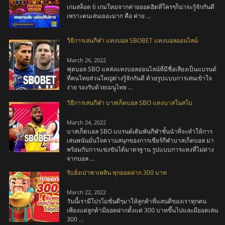
เกมสล็อต 6 เกมใหม่จากค่ายยอดฮิตที่ใครๆก็น่าจะรู้จักกันดี
เพราะคนเล่นเยอะมาก คือ ค่าย …
วิธีการเล่นกีฬา แทงบอล SBOBET แทงบอลออนไลน์
March 26, 2022
ฟุตบอล SBO แหล่งแทงบอลออนไลน์ที่มีชื่อเสียงเป็นแบรนด์
ที่คนไทยส่วนใหญ่ต่างรู้จักกันดี ด้วยรูปแบบการเล่นเข้าใจ
ง่าย รองรับด้วยเมนูไทย …
วิธีการเล่นกีฬา บาสเก็ตบอล SBO แทงบาสในสโบ
March 24, 2022
บาสเก็ตบอล SBO แบรนด์เดิมพันกีฬาชั้นนำที่จะทำให้การ
เล่นพนันมั่นใจความสนุกของการเชียร์กีฬาบาสเก็ตบอล มา
พร้อมกับการแข่งขันได้มาตรฐาน รูปแบบการแทงที่ไม่ต่าง
จากบอล …
รับอั่งเปาพาเพลิน ทุกยอดฝาก 300 บาท
March 22, 2022
วันนี้เรามีโปรโมชั่นดีๆมาให้ลูกค้าที่แสนดีของเราทุกคน
เพียงแต่ลูกค้ามียอดฝากตั้งแต่ 300 บาทขึ้นไปและมียอดเล่น
300 …