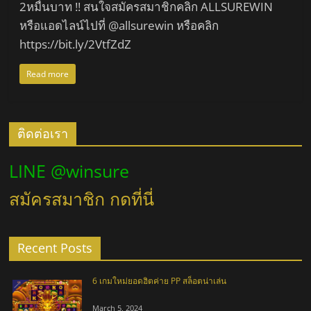
2หมื่นบาท !! สนใจสมัครสมาชิกคลิก ALLSUREWIN
หรือแอดไลน์ไปที่ @allsurewin หรือคลิก
https://bit.ly/2VtfZdZ
Read more
ติดต่อเรา
LINE @winsure
สมัครสมาชิก กดที่นี่
Recent Posts
6 เกมใหม่ยอดฮิตค่าย PP สล็อตน่าเล่น
March 5, 2024