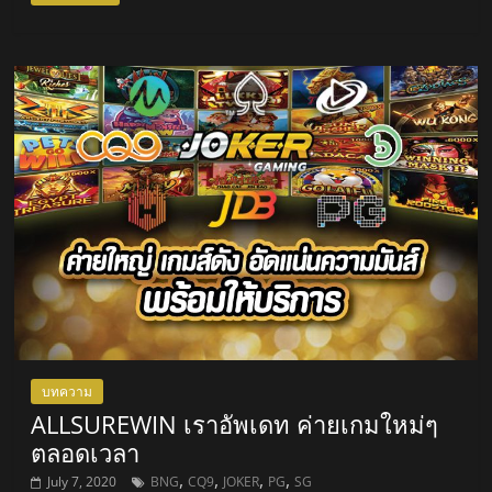
บทความ
ALLSUREWIN เราอัพเดท ค่ายเกมใหม่ๆ
ตลอดเวลา
,
,
,
,
July 7, 2020
BNG
CQ9
JOKER
PG
SG