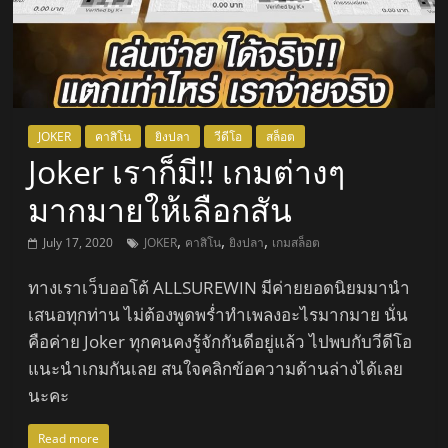
JOKER
คาสิโน
ยิงปลา
วีดีโอ
สล็อต
Joker เราก็มี!! เกมต่างๆ
มากมายให้เลือกสัน
,
,
,
July 17, 2020
JOKER
คาสิโน
ยิงปลา
เกมสล็อต
ทางเราเว็บออโต้ ALLSUREWIN มีค่ายยอดนิยมมานำ
เสนอทุกท่าน ไม่ต้องพูดพร่ำทำเพลงอะไรมากมาย นั่น
คือค่าย Joker ทุกคนคงรู้จักกันดีอยู่แล้ว ไปพบกับวีดีโอ
แนะนำเกมกันเลย สนใจคลิกข้อความด้านล่างได้เลย
นะคะ
Read more