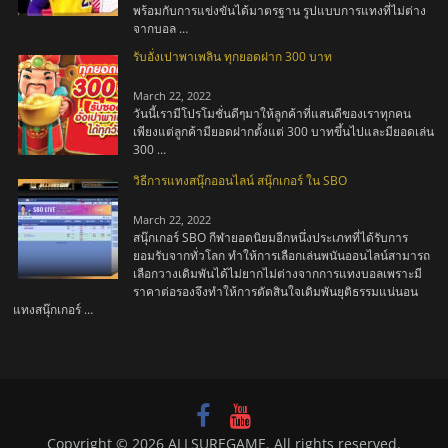
พร้อมกับการแข่งขันได้มาตรฐาน รูปแบบการแทงที่ไม่ต่าง
จากบอล …
รับอั่งเปาพาเพลิน ทุกยอดฝาก 300 บาท
March 22, 2022
วันนี้เรามีโปรโมชั่นดีๆมาให้ลูกค้าที่แสนดีของเราทุกคน
เพียงแต่ลูกค้ามียอดฝากตั้งแต่ 300 บาทขึ้นไปและมียอดเล่น
300 …
วิธีการแทงสนุ๊กออนไลน์ สนุ๊กเกอร์ ใน SBO
March 22, 2022
สนุ๊กเกอร์ SBO กีฬายอดนิยมอีกหนึ่งประเภทที่ได้รับการ
ยอมรับจากทั่วโลก ทำให้การเลือกเล่นพนันออนไลน์สามารถ
เลือกวางเดิมพันได้ไม่ยากไม่ต่างจากการแทงบอลเพราะมี
ราคาต่อรองจึงทำให้การตัดสินใจเดิมพันยุติธรรมแน่นอน
แทงสนุ๊กเกอร์ …
Copyright © 2026
ALLSUREGAME
. All rights reserved.