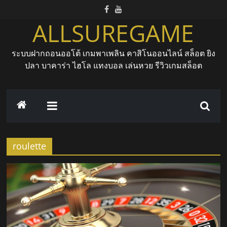
Skip
to
ALLSUREGAME
content
ระบบฝากถอนออโต้ เกมพาเพลิน คาสิโนออนไลน์ สล็อต ยิง
ปลา บาคาร่า ไฮโล แทงบอล เล่นหวย รีวิวเกมสล็อต
roulette