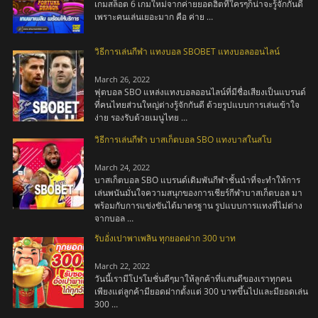
เกมสล็อต 6 เกมใหม่จากค่ายยอดฮิตที่ใครๆก็น่าจะรู้จักกันดี
เพราะคนเล่นเยอะมาก คือ ค่าย …
วิธีการเล่นกีฬา แทงบอล SBOBET แทงบอลออนไลน์
March 26, 2022
ฟุตบอล SBO แหล่งแทงบอลออนไลน์ที่มีชื่อเสียงเป็นแบรนด์
ที่คนไทยส่วนใหญ่ต่างรู้จักกันดี ด้วยรูปแบบการเล่นเข้าใจ
ง่าย รองรับด้วยเมนูไทย …
วิธีการเล่นกีฬา บาสเก็ตบอล SBO แทงบาสในสโบ
March 24, 2022
บาสเก็ตบอล SBO แบรนด์เดิมพันกีฬาชั้นนำที่จะทำให้การ
เล่นพนันมั่นใจความสนุกของการเชียร์กีฬาบาสเก็ตบอล มา
พร้อมกับการแข่งขันได้มาตรฐาน รูปแบบการแทงที่ไม่ต่าง
จากบอล …
รับอั่งเปาพาเพลิน ทุกยอดฝาก 300 บาท
March 22, 2022
วันนี้เรามีโปรโมชั่นดีๆมาให้ลูกค้าที่แสนดีของเราทุกคน
เพียงแต่ลูกค้ามียอดฝากตั้งแต่ 300 บาทขึ้นไปและมียอดเล่น
300 …